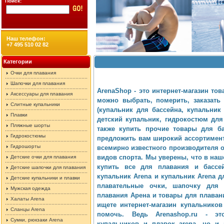
Поиск:
Наш телефон:
+7 495 510 02 82
Категории
Очки для плавания
Шапочки для плавания
ArenaShop - это интернет-магазин то
Аксессуары для плавания
можно выбрать, померить, заказать
Слитные купальники
(купальник для бассейна, купальник
Плавки
детский купальник, гидрокостюм для
Пляжные шорты
также купить прочие товары для 
Гидрокостюмы
предложить вам широкий ассортимент 
Гидрошорты
всемирно известного производителя 
видов спорта. Мы уверены, что в наш
Детские очки для плавания
купить все для плавания и бассе
Детские шапочки для плавания
купальник Arena
и
купальник Arena д
Детские купальники и плавки
плавательные очки, шапочку для б
Мужская одежда
плавания Арена
и товары для плаван
Халаты Arena
ищете
интернет-магазин купальников
Сланцы Arena
помочь. Ведь Arenashop.ru - 
Сумки, рюкзаки Arena
купальников
и плавок arena, но и 